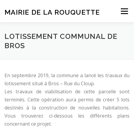
Aller
au
MAIRIE DE LA ROUQUETTE
Menu
contenu
ACCUEIL
BULLETINS D’INFORMATION
LOTISSEMENT COMMUNAL DE
BROS
VIE COMMUNALE
DÉMARCHES
TRAVAUX
En septembre 2019, la commune a lancé les travaux du
lotissement situé à Bros – Rue du Cloup.
Les travaux de viabilisation de cette parcelle sont
terminés. Cette opération aura permis de créer 5 lots
destinés à la construction de nouvelles habitations.
Vous trouverez ci-dessous les différents plans
concernant ce projet.