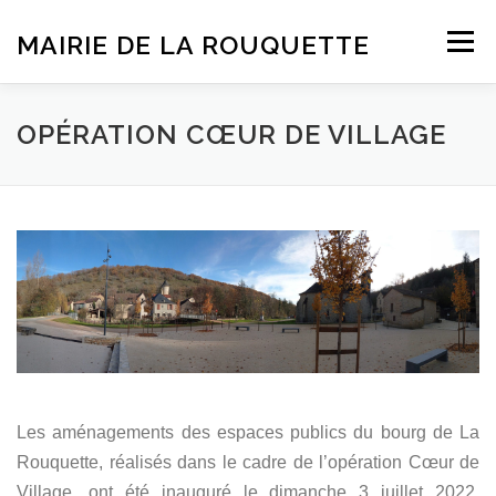
Aller
au
MAIRIE DE LA ROUQUETTE
Menu
contenu
ACCUEIL
BULLETINS D’INFORMATION
OPÉRATION CŒUR DE VILLAGE
VIE COMMUNALE
DÉMARCHES
TRAVAUX
Les aménagements des espaces publics du bourg de La
Rouquette, réalisés dans le cadre de l’opération Cœur de
Village, ont été inauguré le dimanche 3 juillet 2022.