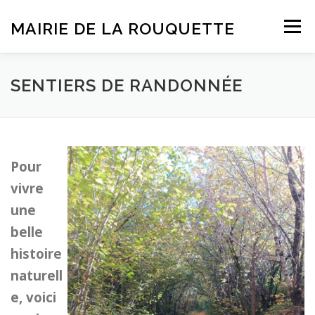
Aller
au
MAIRIE DE LA ROUQUETTE
Menu
contenu
ACCUEIL
BULLETINS D’INFORMATION
SENTIERS DE RANDONNÉE
VIE COMMUNALE
DÉMARCHES
TRAVAUX
Pour
vivre
une
belle
histoire
naturell
e, voici