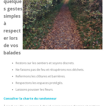
quelque
s gestes
simples
à
respect
er lors
de vos
balades
Restons sur les sentiers et soyons discrets.
Ne faisons pas de feu et récupérons nos déchets.
Refermons les clôtures et barrières.
Respectons les espaces protégés.
Laissons pousser les fleurs.
Consulter la charte du randonneur