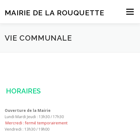
Aller
au
MAIRIE DE LA ROUQUETTE
Menu
contenu
ACCUEIL
BULLETINS D’INFORMATION
VIE COMMUNALE
VIE COMMUNALE
DÉMARCHES
TRAVAUX
HORAIRES
Ouverture de la Mairie
Lundi Mardi Jeudi : 13h30 / 17h30
Mercredi : fermé temporairement
Vendredi : 13h30 / 19h00