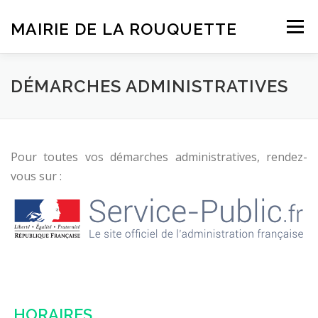
Aller
au
MAIRIE DE LA ROUQUETTE
Menu
contenu
ACCUEIL
BULLETINS D’INFORMATION
DÉMARCHES ADMINISTRATIVES
VIE COMMUNALE
DÉMARCHES
TRAVAUX
Pour toutes vos démarches administratives, rendez-
vous sur :
HORAIRES